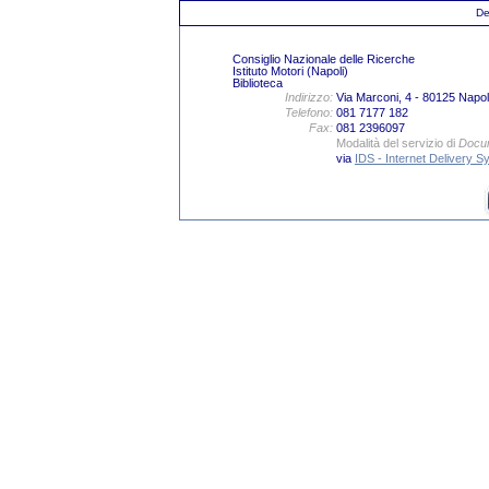
De
Consiglio Nazionale delle Ricerche
Istituto Motori (Napoli)
Biblioteca
Indirizzo:
Via Marconi, 4 - 80125 Napol
Telefono:
081 7177 182
Fax:
081 2396097
Modalità del servizio di
Docum
via
IDS - Internet Delivery 