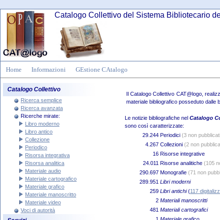
Catalogo Collettivo del Sistema Bibliotecario d
Home
Informazioni
GEstione CAtalogo
Catalogo Collettivo
Il Catalogo Collettivo CAT@logo, realiz
Ricerca semplice
materiale bibliografico posseduto dalle b
Ricerca avanzata
Ricerche mirate:
Le notizie bibliografiche nel
Catalogo C
Libro moderno
sono così caratterizzate:
Libro antico
29.244
Periodici
(3 non pubblicat
Collezione
4.267
Collezioni
(2 non pubblica
Periodico
16
Risorse integrative
Risorsa integrativa
Risorsa analitica
24.011
Risorse analitiche
(105 n
Materiale audio
290.697
Monografie
(71 non pubbl
Materiale cartografico
289.951
Libri moderni
Materiale grafico
259
Libri antichi
(
117 digitalizz
Materiale manoscritto
2
Materiali manoscritti
Materiale video
481
Materiali cartografici
Voci di autorità
1
Materiale grafico