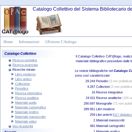
Catalogo Collettivo del Sistema Bibliotecario d
Home
Informazioni
GEstione CAtalogo
Catalogo Collettivo
Il Catalogo Collettivo CAT@logo, realiz
Ricerca semplice
materiale bibliografico posseduto dalle b
Ricerca avanzata
Ricerche mirate:
Le notizie bibliografiche nel
Catalogo C
Libro moderno
sono così caratterizzate:
Libro antico
29.244
Periodici
(3 non pubblicat
Collezione
4.267
Collezioni
(2 non pubblica
Periodico
16
Risorse integrative
Risorsa integrativa
Risorsa analitica
24.011
Risorse analitiche
(105 n
Materiale audio
290.697
Monografie
(71 non pubbl
Materiale cartografico
289.951
Libri moderni
Materiale grafico
259
Libri antichi
(
117 digitalizz
Materiale manoscritto
2
Materiali manoscritti
Materiale video
481
Materiali cartografici
Voci di autorità
1
Materiale grafico