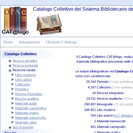
Catalogo Collettivo del Sistema Bibliotecario d
Home
Informazioni
GEstione CAtalogo
Catalogo Collettivo
Il Catalogo Collettivo CAT@logo, realiz
Ricerca semplice
materiale bibliografico posseduto dalle b
Ricerca avanzata
Ricerche mirate:
Le notizie bibliografiche nel
Catalogo C
Libro moderno
sono così caratterizzate:
Libro antico
29.244
Periodici
(3 non pubblicat
Collezione
4.267
Collezioni
(2 non pubblica
Periodico
16
Risorse integrative
Risorsa integrativa
Risorsa analitica
24.011
Risorse analitiche
(105 n
Materiale audio
290.697
Monografie
(71 non pubbl
Materiale cartografico
289.951
Libri moderni
Materiale grafico
259
Libri antichi
(
117 digitalizz
Materiale manoscritto
2
Materiali manoscritti
Materiale video
481
Materiali cartografici
Voci di autorità
1
Materiale grafico