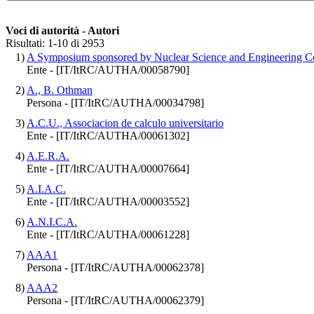
Voci di autorità - Autori
Risultati: 1-10 di 2953
1)
A Symposium sponsored by Nuclear Science and Engineering Co
Ente - [IT/ItRC/AUTHA/00058790]
2)
A., B. Othman
Persona - [IT/ItRC/AUTHA/00034798]
3)
A.C.U., Associacion de calculo universitario
Ente - [IT/ItRC/AUTHA/00061302]
4)
A.E.R.A.
Ente - [IT/ItRC/AUTHA/00007664]
5)
A.I.A.C.
Ente - [IT/ItRC/AUTHA/00003552]
6)
A.N.I.C.A.
Ente - [IT/ItRC/AUTHA/00061228]
7)
AAA1
Persona - [IT/ItRC/AUTHA/00062378]
8)
AAA2
Persona - [IT/ItRC/AUTHA/00062379]