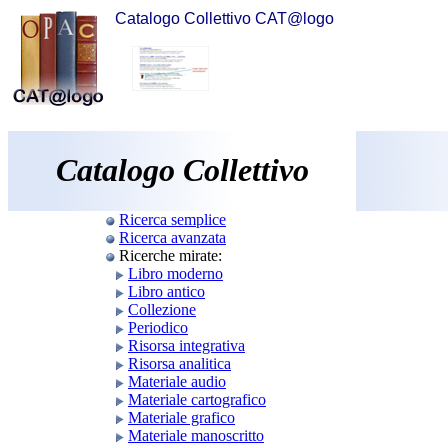
Catalogo Collettivo CAT@logo
Catalogo Collettivo
Ricerca semplice
Ricerca avanzata
Ricerche mirate:
Libro moderno
Libro antico
Collezione
Periodico
Risorsa integrativa
Risorsa analitica
Materiale audio
Materiale cartografico
Materiale grafico
Materiale manoscritto