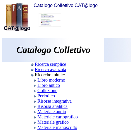
Catalogo Collettivo CAT@logo
Catalogo Collettivo
Ricerca semplice
Ricerca avanzata
Ricerche mirate:
Libro moderno
Libro antico
Collezione
Periodico
Risorsa integrativa
Risorsa analitica
Materiale audio
Materiale cartografico
Materiale grafico
Materiale manoscritto