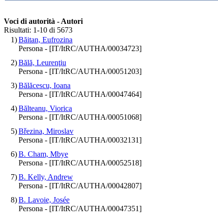
Voci di autorità - Autori
Risultati: 1-10 di 5673
1)
Băitan, Eufrozina
Persona - [IT/ItRC/AUTHA/00034723]
2)
Bălă, Leurenţiu
Persona - [IT/ItRC/AUTHA/00051203]
3)
Bălăcescu, Ioana
Persona - [IT/ItRC/AUTHA/00047464]
4)
Bălteanu, Viorica
Persona - [IT/ItRC/AUTHA/00051068]
5)
Březina, Miroslav
Persona - [IT/ItRC/AUTHA/00032131]
6)
B. Cham, Mbye
Persona - [IT/ItRC/AUTHA/00052518]
7)
B. Kelly, Andrew
Persona - [IT/ItRC/AUTHA/00042807]
8)
B. Lavoie, Josée
Persona - [IT/ItRC/AUTHA/00047351]