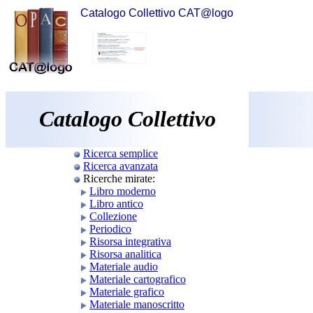
Catalogo Collettivo CAT@logo
Catalogo Collettivo
Ricerca semplice
Ricerca avanzata
Ricerche mirate:
Libro moderno
Libro antico
Collezione
Periodico
Risorsa integrativa
Risorsa analitica
Materiale audio
Materiale cartografico
Materiale grafico
Materiale manoscritto