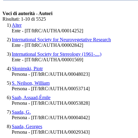
Voci di autorità - Autori
Risultati: 1-10 di 5525
1)
Alter
Ente - [IT/ItRC/AUTHA/00014252]
2)
International Society for Neurovegetative Research
Ente - [IT/ItRC/AUTHA/00002842]
3)
International Society for Stereology (1961-....)
Ente - [IT/ItRC/AUTHA/00001569]
4)
Słonimski, Piotr
Persona - [IT/ItRC/AUTHA/00048023]
5)
S. Neilson, William
Persona - [IT/ItRC/AUTHA/00053714]
6)
Saab, Assaad-Émile
Persona - [IT/ItRC/AUTHA/00053828]
7)
Saada, G.
Persona - [IT/ItRC/AUTHA/00004042]
8)
Saada, Georges
Persona - [IT/ItRC/AUTHA/00029343]