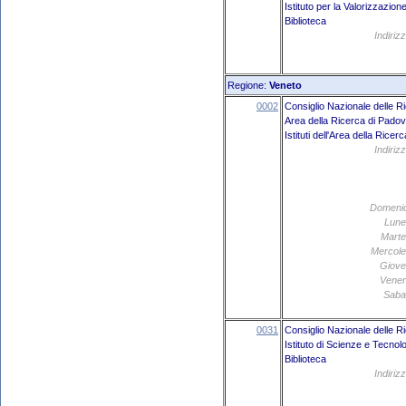
Istituto per la Valorizzazio
Biblioteca
Indiriz
Regione:
Veneto
0002
Consiglio Nazionale delle R
Area della Ricerca di Pado
Istituti dell'Area della Rice
Indiriz
Domeni
Lune
Marte
Mercole
Giove
Vener
Saba
0031
Consiglio Nazionale delle R
Istituto di Scienze e Tecno
Biblioteca
Indiriz