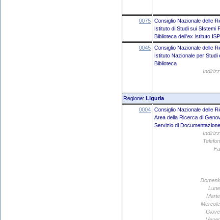
0075
Consiglio Nazionale delle R
Istituto di Studi sui SIste
Biblioteca dell'ex Istituto 
0045
Consiglio Nazionale delle R
Istituto Nazionale per Stud
Biblioteca
Indiriz
Regione:
Liguria
0004
Consiglio Nazionale delle R
Area della Ricerca di Geno
Servizio di Documentazione 
Indiriz
Telefon
Fa
Domeni
Lune
Marte
Mercole
Giove
Vener