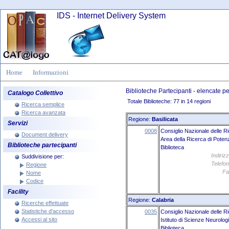
IDS - Internet Delivery System
Home
Informazioni
Biblioteche Partecipanti - elencate 
Catalogo Collettivo
Totale Biblioteche: 77 in 14 regioni
Ricerca semplice
Ricerca avanzata
Regione:
Basilicata
Servizi
0008
Consiglio Nazionale delle R
Document delivery
Area della Ricerca di Poten
Biblioteche partecipanti
Biblioteca
Indiriz
Suddivisione per:
Telefon
Regione
Fa
Nome
Codice
Facility
Regione:
Calabria
Ricerche effettuate
Statistiche d'accesso
0035
Consiglio Nazionale delle R
Accessi al sito
Istituto di Scienze Neurolo
Biblioteca