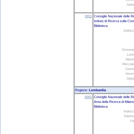
Saba
0011
Consiglio Nazionale delle R
Istituto di Ricerca sulla C
Biblioteca
Indiriz
Domeni
Lune
Marte
Mercole
Giove
Vener
Saba
Regione:
Lombardia
0001
Consiglio Nazionale delle R
Area della Ricerca di Milano
Biblioteca
Indiriz
Telefon
Fa