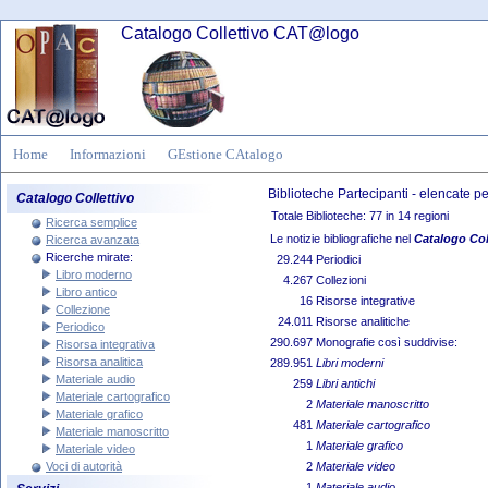
Catalogo Collettivo CAT@logo
Home
Informazioni
GEstione CAtalogo
Biblioteche Partecipanti - elencate 
Catalogo Collettivo
Totale Biblioteche: 77 in 14 regioni
Ricerca semplice
Le notizie bibliografiche nel
Catalogo Co
Ricerca avanzata
Ricerche mirate:
29.244
Periodici
Libro moderno
4.267
Collezioni
Libro antico
16
Risorse integrative
Collezione
24.011
Risorse analitiche
Periodico
290.697
Monografie così suddivise:
Risorsa integrativa
Risorsa analitica
289.951
Libri moderni
Materiale audio
259
Libri antichi
Materiale cartografico
2
Materiale manoscritto
Materiale grafico
481
Materiale cartografico
Materiale manoscritto
1
Materiale grafico
Materiale video
Voci di autorità
2
Materiale video
1
Materiale audio