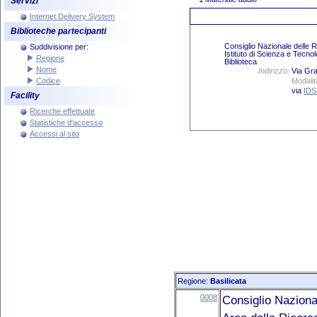
Servizi
Internet Delivery System
Biblioteche partecipanti
Suddivisione per:
Regione
Nome
Codice
Facility
Ricerche effettuate
Statistiche d'accesso
Accessi al sito
Regione:
Basilicata
0008
Consiglio Naziona