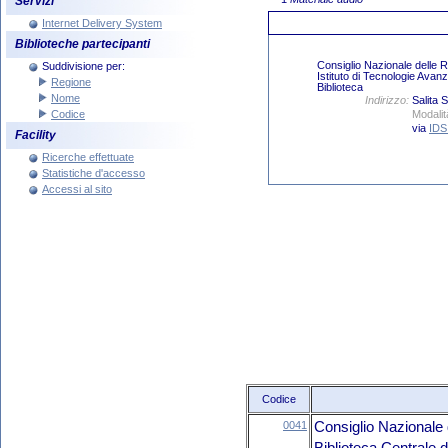
Servizi
Internet Delivery System
Biblioteche partecipanti
Suddivisione per:
Regione
Nome
Codice
Facility
Ricerche effettuate
Statistiche d'accesso
Accessi al sito
Codice
0041
Consiglio Nazionale 