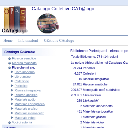
Catalogo Collettivo CAT@logo
Home
Informazioni
GEstione CAtalogo
Biblioteche Partecipanti - elencate 
Catalogo Collettivo
Totale Biblioteche: 77 in 14 regioni
Ricerca semplice
Le notizie bibliografiche nel
Catalogo Co
Ricerca avanzata
Ricerche mirate:
29.244
Periodici
Libro moderno
4.267
Collezioni
Libro antico
16
Risorse integrative
Collezione
24.011
Risorse analitiche
Periodico
290.697
Monografie così suddivise:
Risorsa integrativa
Risorsa analitica
289.951
Libri moderni
Materiale audio
259
Libri antichi
Materiale cartografico
2
Materiale manoscritto
Materiale grafico
481
Materiale cartografico
Materiale manoscritto
1
Materiale grafico
Materiale video
Voci di autorità
2
Materiale video
1
Materiale audio