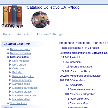
Catalogo Collettivo CAT@logo
Home
Informazioni
GEstione CAtalogo
Biblioteche Partecipanti - elencate 
Catalogo Collettivo
Totale Biblioteche: 77 in 14 regioni
Ricerca semplice
Le notizie bibliografiche nel
Catalogo Co
Ricerca avanzata
Ricerche mirate:
29.244
Periodici
Libro moderno
4.267
Collezioni
Libro antico
16
Risorse integrative
Collezione
24.011
Risorse analitiche
Periodico
290.697
Monografie così suddivise:
Risorsa integrativa
Risorsa analitica
289.951
Libri moderni
Materiale audio
259
Libri antichi
Materiale cartografico
2
Materiale manoscritto
Materiale grafico
481
Materiale cartografico
Materiale manoscritto
1
Materiale grafico
Materiale video
Voci di autorità
2
Materiale video
1
Materiale audio