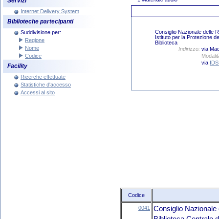
Servizi
Internet Delivery System
Biblioteche partecipanti
Suddivisione per:
Regione
Nome
Codice
Facility
Ricerche effettuate
Statistiche d'accesso
Accessi al sito
Codice
0041
Consiglio Nazionale 